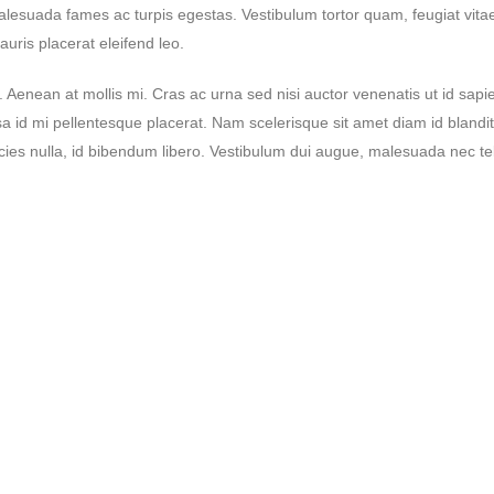
lesuada fames ac turpis egestas. Vestibulum tortor quam, feugiat vitae, 
uris placerat eleifend leo.
. Aenean at mollis mi. Cras ac urna sed nisi auctor venenatis ut id sa
 id mi pellentesque placerat. Nam scelerisque sit amet diam id blandit. Nu
cies nulla, id bibendum libero. Vestibulum dui augue, malesuada nec te